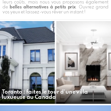
leurs coûts, mais nous vous proposons également
de
belles alternatives à petits prix
. Ouvrez grand
vos yeux et laissez-vous rêver un instant !
LATEST
STORIES
Toronto : faites le tour d’une villa
luxueuse au Canada