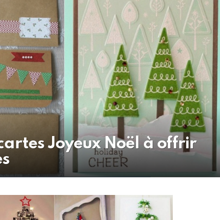
cartes Joyeux Noël à offrir
es