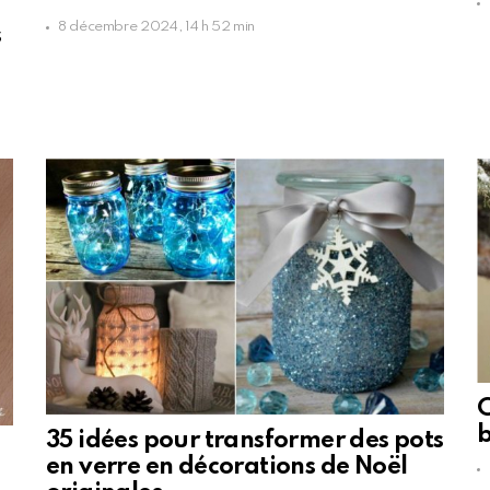
8 décembre 2024, 14 h 52 min
s
C
b
35 idées pour transformer des pots
en verre en décorations de Noël