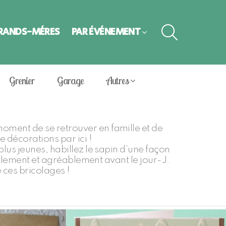
SEARCH
GRANDS-MÈRES
PAR ÉVÈNEMENT
Grenier
Garage
Autres
ment de se retrouver en famille et de
décorations par ici !
lus jeunes, habillez le sapin d’une façon
utilement et agréablement avant le jour-J.
 ces bricolages !