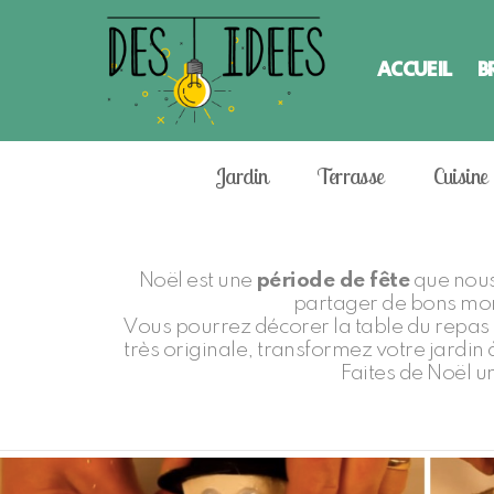
ACCUEIL
B
Jardin
Terrasse
Cuisine
Noël est une
période de fête
que nous
partager de bons mom
Vous pourrez décorer la table du repas a
très originale, transformez votre jardin 
Faites de Noël u
SUBTERMS
LATEST
STORIES