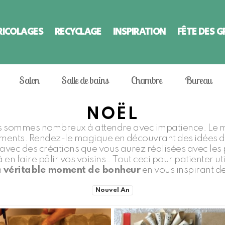
RICOLAGES
RECYCLAGE
INSPIRATION
FÊTE DES 
Salon
Salle de bains
Chambre
Bureau
NOËL
 sommes nombreux à attendre avec impatience. Le mo
ents. Rendez-le magique en découvrant des idées de 
vec des créations que vous aurez réalisées avec les p
à en faire pâlir vos voisins… Tout ceci pour patienter 
n
véritable moment de bonheur
en vous inspirant de
Nouvel An