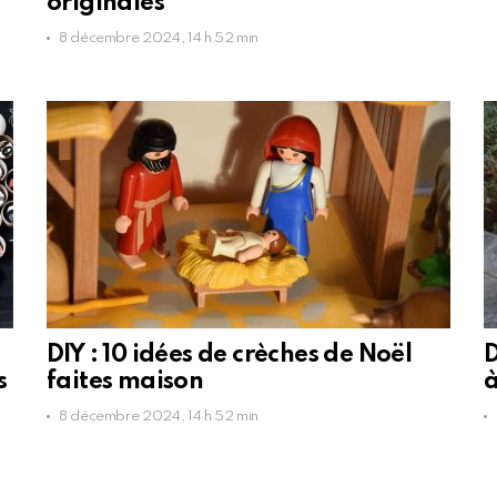
originales
8 décembre 2024, 14 h 52 min
DIY : 10 idées de crèches de Noël
D
s
faites maison
à
8 décembre 2024, 14 h 52 min