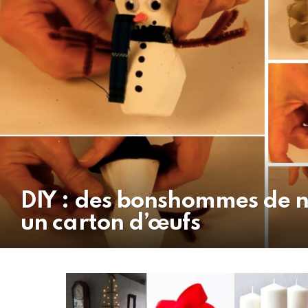
DIY : des bonshommes de n
un carton d’œufs
MORE
STORIES