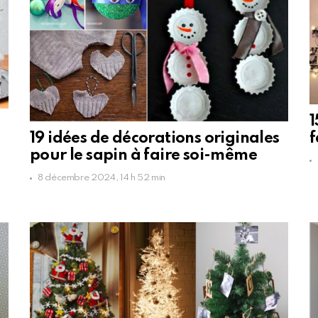
1
19 idées de décorations originales
pour le sapin à faire soi-même
8 décembre 2024, 14 h 52 min