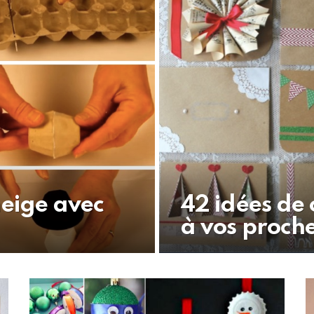
eige avec
42 idées de 
à vos proch