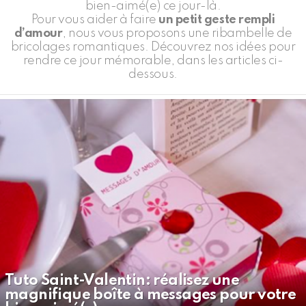
bien-aimé(e) ce jour-là.
Pour vous aider à faire
un petit geste rempli
d’amour
, nous vous proposons une ribambelle de
bricolages romantiques. Découvrez nos idées pour
rendre ce jour mémorable, dans les articles ci-
dessous.
LATEST
STORIES
Tuto Saint-Valentin: réalisez une
magnifique boîte à messages pour votre