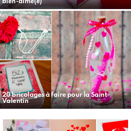
bien-aimé(e)
20 bricolages à faire pour la Saint-
Valentin
MORE
STORIES