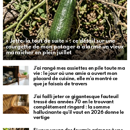
« Jette-la tout de suite » : ce détail sur une
courgette de mon potager a alarmé un vieux
maraîcher en plein juillet
J’ai rangé mes assiettes en pile toute ma
vie : le jour où une amie a ouvert mon
placard de cuisine, elle m’a montré ce
que je faisais de travers
J’ai failli jeter ce gigantesque fauteuil
tressé des années 70 en le trouvant
complètement ringard : la somme
hallucinante qu’il vaut en 2026 donne le
vertige