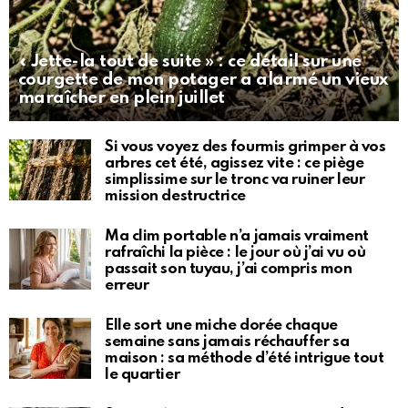
« Jette-la tout de suite » : ce détail sur une
courgette de mon potager a alarmé un vieux
maraîcher en plein juillet
Si vous voyez des fourmis grimper à vos
arbres cet été, agissez vite : ce piège
simplissime sur le tronc va ruiner leur
mission destructrice
Ma clim portable n’a jamais vraiment
rafraîchi la pièce : le jour où j’ai vu où
passait son tuyau, j’ai compris mon
erreur
Elle sort une miche dorée chaque
semaine sans jamais réchauffer sa
maison : sa méthode d’été intrigue tout
le quartier