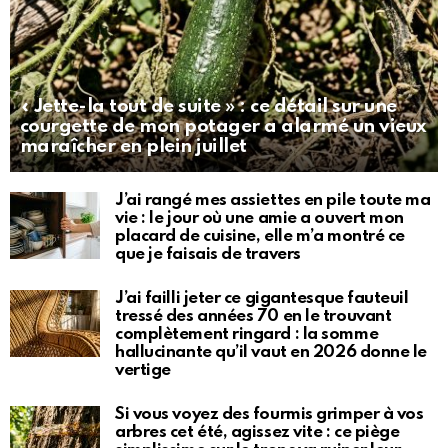
« Jette-la tout de suite » : ce détail sur une
courgette de mon potager a alarmé un vieux
maraîcher en plein juillet
J’ai rangé mes assiettes en pile toute ma
vie : le jour où une amie a ouvert mon
placard de cuisine, elle m’a montré ce
que je faisais de travers
J’ai failli jeter ce gigantesque fauteuil
tressé des années 70 en le trouvant
complètement ringard : la somme
hallucinante qu’il vaut en 2026 donne le
vertige
Si vous voyez des fourmis grimper à vos
arbres cet été, agissez vite : ce piège