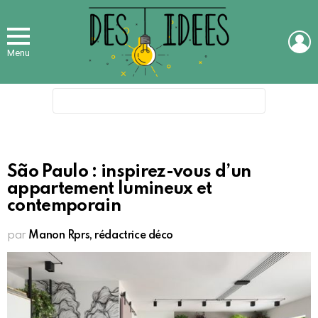
L
Menu
Search
for:
São Paulo : inspirez-vous d’un
appartement lumineux et
contemporain
par
Manon Rprs, rédactrice déco