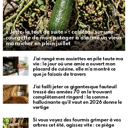
« Jette-la tout de suite » : ce détail sur une
courgette de mon potager a alarmé un vieux
maraîcher en plein juillet
J’ai rangé mes assiettes en pile toute ma
vie : le jour où une amie a ouvert mon
placard de cuisine, elle m’a montré ce
que je faisais de travers
J’ai failli jeter ce gigantesque fauteuil
tressé des années 70 en le trouvant
complètement ringard : la somme
hallucinante qu’il vaut en 2026 donne le
vertige
Si vous voyez des fourmis grimper à vos
arbres cet été, agissez vite : ce piège