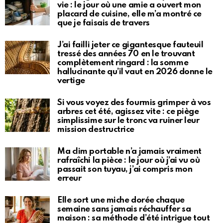
vie : le jour où une amie a ouvert mon
placard de cuisine, elle m’a montré ce
que je faisais de travers
J’ai failli jeter ce gigantesque fauteuil
tressé des années 70 en le trouvant
complètement ringard : la somme
hallucinante qu’il vaut en 2026 donne le
vertige
Si vous voyez des fourmis grimper à vos
arbres cet été, agissez vite : ce piège
simplissime sur le tronc va ruiner leur
mission destructrice
Ma clim portable n’a jamais vraiment
rafraîchi la pièce : le jour où j’ai vu où
passait son tuyau, j’ai compris mon
erreur
Elle sort une miche dorée chaque
semaine sans jamais réchauffer sa
maison : sa méthode d’été intrigue tout