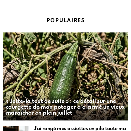
POPULAIRES
« Jette-la tout de suite » : ce détail sur une
courgette de mon potager a alarmé un vieux
maraîcher en plein juillet
J’ai rangé mes assiettes en pile toute ma