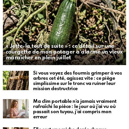
« Jette-la tout de suite » : ce détail sur une
courgette de mon potager a alarmé un vieux
maraîcher en plein juillet
Si vous voyez des fourmis grimper à vos
arbres cet été, agissez vite : ce piège
simplissime sur le tronc va ruiner leur
mission destructrice
Ma clim portable n’a jamais vraiment
rafraîchi la pièce : le jour où j’ai vu où
passait son tuyau, j’ai compris mon
erreur