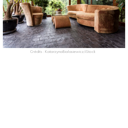
Crédits : KatarzynaBialasiewicz/iStock