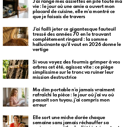
J’ai rangé mes assiettes en pile toute ma
vie : le jour où une amie a ouvert mon
placard de cuisine, elle m’a montré ce
que je faisais de travers
J’ai failli jeter ce gigantesque fauteuil
tressé des années 70 en le trouvant
complètement ringard : la somme
hallucinante qu’il vaut en 2026 donne le
vertige
Si vous voyez des fourmis grimper à vos
arbres cet été, agissez vite : ce piège
simplissime sur le tronc va ruiner leur
mission destructrice
Ma clim portable n’a jamais vraiment
rafraîchi la pièce : le jour où j’ai vu où
passait son tuyau, j’ai compris mon
erreur
Elle sort une miche dorée chaque
semaine sans jamais réchauffer sa