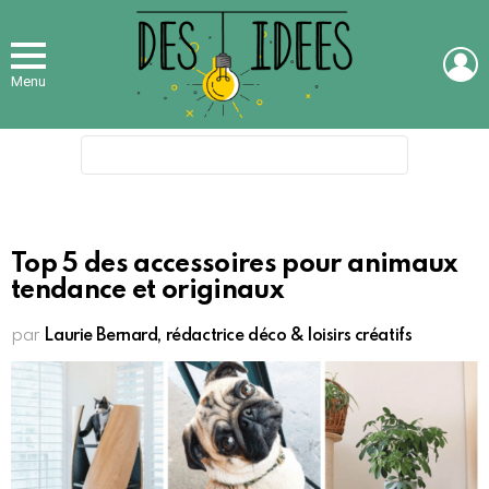
L
Menu
Search
for:
Top 5 des accessoires pour animaux
tendance et originaux
par
Laurie Bernard, rédactrice déco & loisirs créatifs