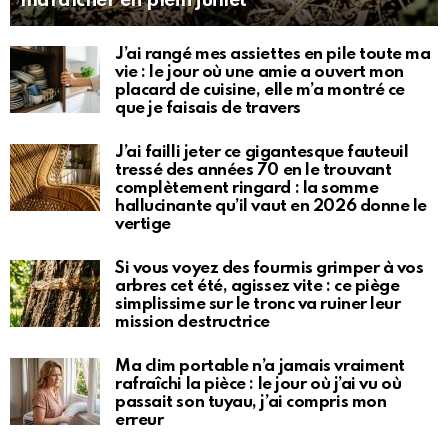
maraîcher en plein juillet
J’ai rangé mes assiettes en pile toute ma
vie : le jour où une amie a ouvert mon
placard de cuisine, elle m’a montré ce
que je faisais de travers
J’ai failli jeter ce gigantesque fauteuil
tressé des années 70 en le trouvant
complètement ringard : la somme
hallucinante qu’il vaut en 2026 donne le
vertige
Si vous voyez des fourmis grimper à vos
arbres cet été, agissez vite : ce piège
simplissime sur le tronc va ruiner leur
mission destructrice
Ma clim portable n’a jamais vraiment
rafraîchi la pièce : le jour où j’ai vu où
passait son tuyau, j’ai compris mon
erreur