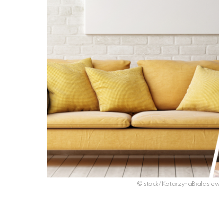
©istock/KatarzynaBialasiew