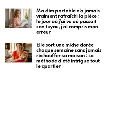
Ma clim portable n’a jamais
vraiment rafraîchi la pièce :
le jour où j’ai vu où passait
son tuyau, j’ai compris mon
erreur
Elle sort une miche dorée
chaque semaine sans jamais
réchauffer sa maison : sa
méthode d’été intrigue tout
le quartier