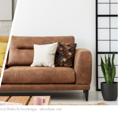
icz/RakicN/montage : desidees.net