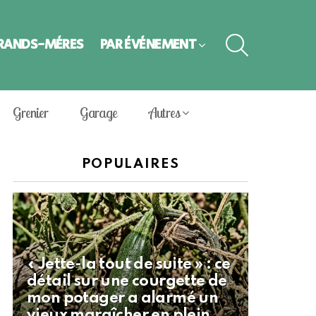
SEARCH
GRANDS-MÈRES
PAR ÉVÈNEMENT
Grenier
Garage
Autres
POPULAIRES
« Jette-la tout de suite » : ce
détail sur une courgette de
mon potager a alarmé un
vieux maraîcher en plein