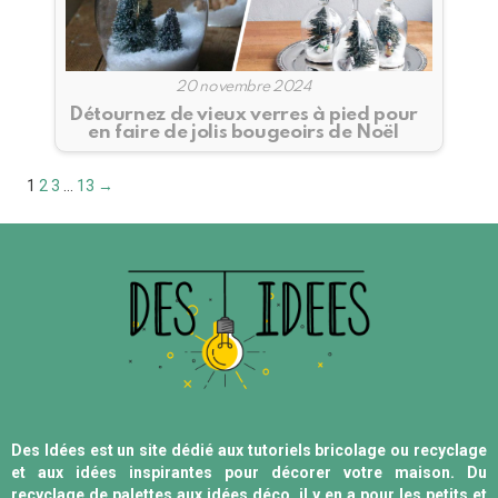
20 novembre 2024
Détournez de vieux verres à pied pour
en faire de jolis bougeoirs de Noël
Pagination
1
2
3
…
13
→
des
publications
Des Idées est un site dédié aux tutoriels bricolage ou recyclage
et aux idées inspirantes pour décorer votre maison. Du
recyclage de palettes aux idées déco, il y en a pour les petits et