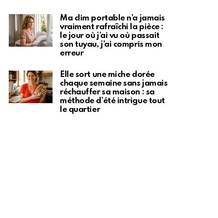
Ma clim portable n’a jamais
vraiment rafraîchi la pièce :
le jour où j’ai vu où passait
son tuyau, j’ai compris mon
erreur
Elle sort une miche dorée
chaque semaine sans jamais
réchauffer sa maison : sa
méthode d’été intrigue tout
le quartier