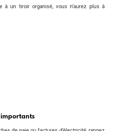
ce à un tiroir organisé, vous n’aurez plus à
 importants
hes de paie ou factures d’électricité, rangez