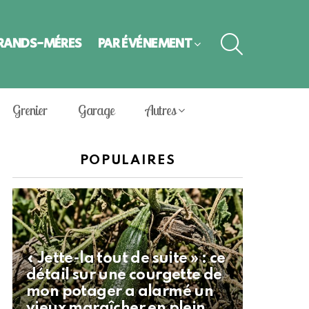
SEARCH
GRANDS-MÈRES
PAR ÉVÈNEMENT
Grenier
Garage
Autres
POPULAIRES
« Jette-la tout de suite » : ce
détail sur une courgette de
mon potager a alarmé un
vieux maraîcher en plein