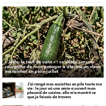
« Jette-la tout de suite » : ce détail sur une
courgette de mon potager a alarmé un vieux
maraîcher en plein juillet
J’ai rangé mes assiettes en pile toute ma
vie : le jour où une amie a ouvert mon
placard de cuisine, elle m’a montré ce
que je faisais de travers