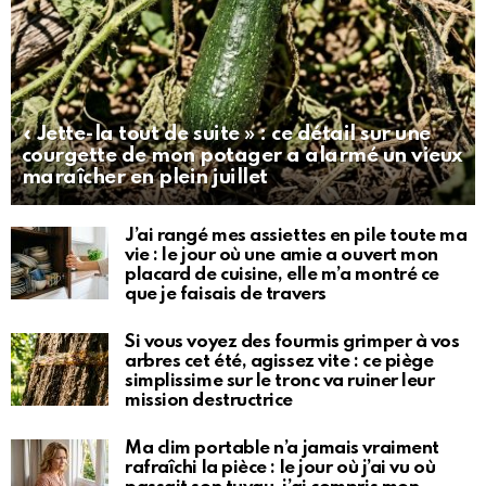
« Jette-la tout de suite » : ce détail sur une
courgette de mon potager a alarmé un vieux
maraîcher en plein juillet
J’ai rangé mes assiettes en pile toute ma
vie : le jour où une amie a ouvert mon
placard de cuisine, elle m’a montré ce
que je faisais de travers
Si vous voyez des fourmis grimper à vos
arbres cet été, agissez vite : ce piège
simplissime sur le tronc va ruiner leur
mission destructrice
Ma clim portable n’a jamais vraiment
rafraîchi la pièce : le jour où j’ai vu où