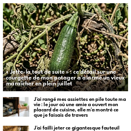
« Jette-la tout de suite » : ce détail sur une
courgette de mon potager a alarmé un vieux
maraîcher en plein juillet
J’ai rangé mes assiettes en pile toute ma
vie : le jour où une amie a ouvert mon
placard de cuisine, elle m’a montré ce
que je faisais de travers
J’ai failli jeter ce gigantesque fauteuil