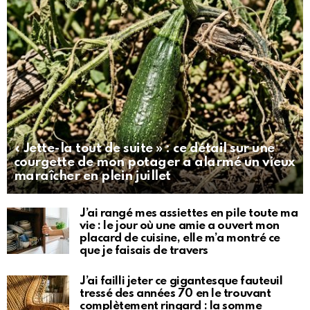
« Jette-la tout de suite » : ce détail sur une
courgette de mon potager a alarmé un vieux
maraîcher en plein juillet
J’ai rangé mes assiettes en pile toute ma
vie : le jour où une amie a ouvert mon
placard de cuisine, elle m’a montré ce
que je faisais de travers
J’ai failli jeter ce gigantesque fauteuil
tressé des années 70 en le trouvant
complètement ringard : la somme