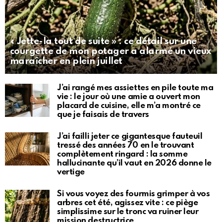
« Jette-la tout de suite » : ce détail sur une
courgette de mon potager a alarmé un vieux
maraîcher en plein juillet
J’ai rangé mes assiettes en pile toute ma
vie : le jour où une amie a ouvert mon
placard de cuisine, elle m’a montré ce
que je faisais de travers
J’ai failli jeter ce gigantesque fauteuil
tressé des années 70 en le trouvant
complètement ringard : la somme
hallucinante qu’il vaut en 2026 donne le
vertige
Si vous voyez des fourmis grimper à vos
arbres cet été, agissez vite : ce piège
simplissime sur le tronc va ruiner leur
mission destructrice