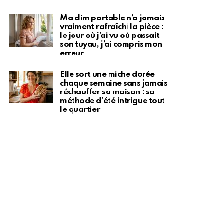
Ma clim portable n’a jamais
vraiment rafraîchi la pièce :
le jour où j’ai vu où passait
son tuyau, j’ai compris mon
erreur
Elle sort une miche dorée
chaque semaine sans jamais
réchauffer sa maison : sa
méthode d’été intrigue tout
le quartier