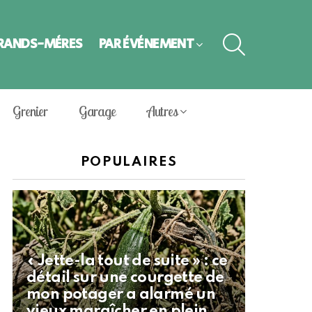
SEARCH
GRANDS-MÈRES
PAR ÉVÈNEMENT
Grenier
Garage
Autres
POPULAIRES
« Jette-la tout de suite » : ce
détail sur une courgette de
mon potager a alarmé un
vieux maraîcher en plein