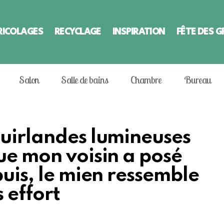
RICOLAGES
RECYCLAGE
INSPIRATION
FÊTE DES 
Salon
Salle de bains
Chambre
Bureau
guirlandes lumineuses
ue mon voisin a posé
puis, le mien ressemble
 effort