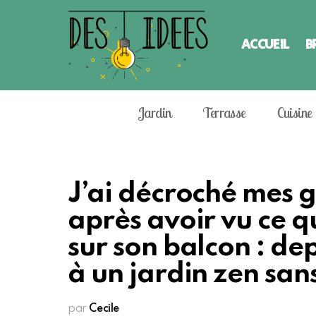
ACCUEIL
B
Jardin
Terrasse
Cuisine
J’ai décroché mes 
après avoir vu ce q
sur son balcon : de
à un jardin zen sans
par
Cecile