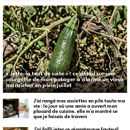
« Jette-la tout de suite » : ce détail sur une
courgette de mon potager a alarmé un vieux
maraîcher en plein juillet
J’ai rangé mes assiettes en pile toute ma
vie : le jour où une amie a ouvert mon
placard de cuisine, elle m’a montré ce
que je faisais de travers
J’ai failli jeter ce gigantesque fauteuil