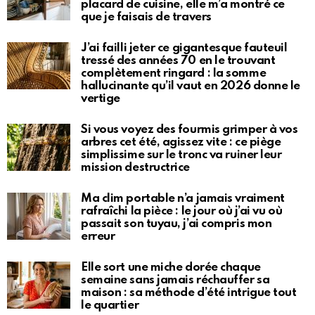
placard de cuisine, elle m’a montré ce
que je faisais de travers
J’ai failli jeter ce gigantesque fauteuil
tressé des années 70 en le trouvant
complètement ringard : la somme
hallucinante qu’il vaut en 2026 donne le
vertige
Si vous voyez des fourmis grimper à vos
arbres cet été, agissez vite : ce piège
simplissime sur le tronc va ruiner leur
mission destructrice
Ma clim portable n’a jamais vraiment
rafraîchi la pièce : le jour où j’ai vu où
passait son tuyau, j’ai compris mon
erreur
Elle sort une miche dorée chaque
semaine sans jamais réchauffer sa
maison : sa méthode d’été intrigue tout
le quartier