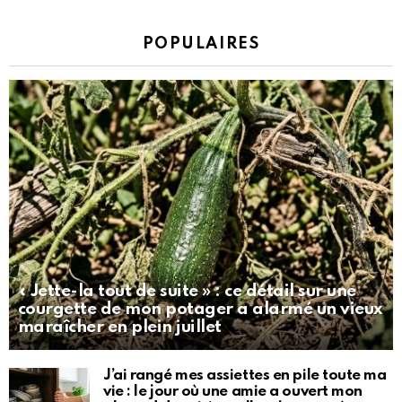
POPULAIRES
« Jette-la tout de suite » : ce détail sur une
courgette de mon potager a alarmé un vieux
maraîcher en plein juillet
J’ai rangé mes assiettes en pile toute ma
vie : le jour où une amie a ouvert mon