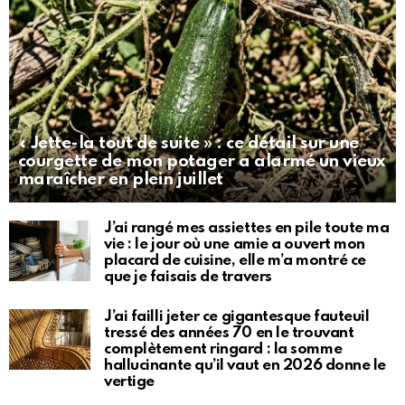
« Jette-la tout de suite » : ce détail sur une
courgette de mon potager a alarmé un vieux
maraîcher en plein juillet
J’ai rangé mes assiettes en pile toute ma
vie : le jour où une amie a ouvert mon
placard de cuisine, elle m’a montré ce
que je faisais de travers
J’ai failli jeter ce gigantesque fauteuil
tressé des années 70 en le trouvant
complètement ringard : la somme
hallucinante qu’il vaut en 2026 donne le
vertige