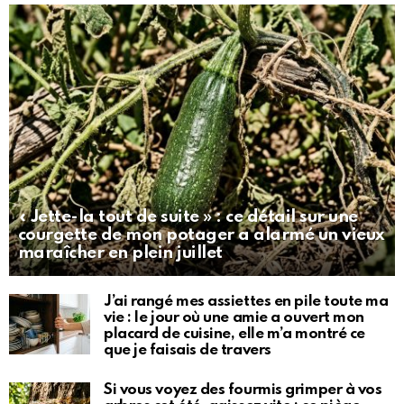
« Jette-la tout de suite » : ce détail sur une
courgette de mon potager a alarmé un vieux
maraîcher en plein juillet
J’ai rangé mes assiettes en pile toute ma
vie : le jour où une amie a ouvert mon
placard de cuisine, elle m’a montré ce
que je faisais de travers
Si vous voyez des fourmis grimper à vos