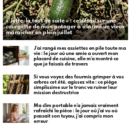
« Jette-la tout de suite » : ce détail sur une
courgette de mon potager a alarmé un vieux
maraîcher en plein juillet
J’ai rangé mes assiettes en pile toute ma
vie : le jour où une amie a ouvert mon
placard de cuisine, elle m’a montré ce
que je faisais de travers
Si vous voyez des fourmis grimper à vos
arbres cet été, agissez vite : ce piège
simplissime sur le tronc va ruiner leur
mission destructrice
Ma clim portable n’a jamais vraiment
rafraîchi la pièce : le jour où j’ai vu où
passait son tuyau, j’ai compris mon
erreur