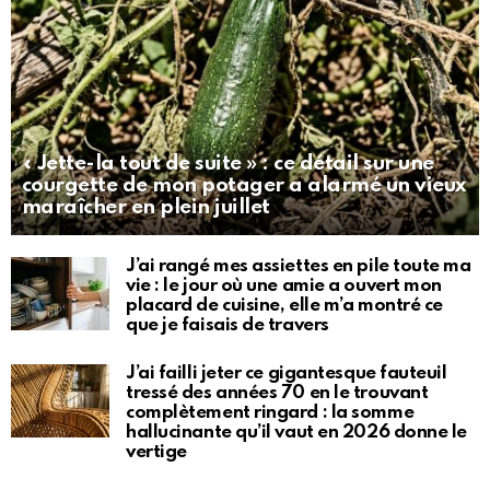
« Jette-la tout de suite » : ce détail sur une
courgette de mon potager a alarmé un vieux
maraîcher en plein juillet
J’ai rangé mes assiettes en pile toute ma
vie : le jour où une amie a ouvert mon
placard de cuisine, elle m’a montré ce
que je faisais de travers
J’ai failli jeter ce gigantesque fauteuil
tressé des années 70 en le trouvant
complètement ringard : la somme
hallucinante qu’il vaut en 2026 donne le
vertige