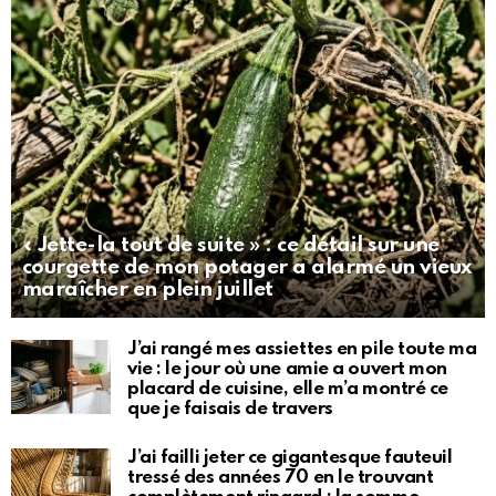
« Jette-la tout de suite » : ce détail sur une
courgette de mon potager a alarmé un vieux
maraîcher en plein juillet
J’ai rangé mes assiettes en pile toute ma
vie : le jour où une amie a ouvert mon
placard de cuisine, elle m’a montré ce
que je faisais de travers
J’ai failli jeter ce gigantesque fauteuil
tressé des années 70 en le trouvant