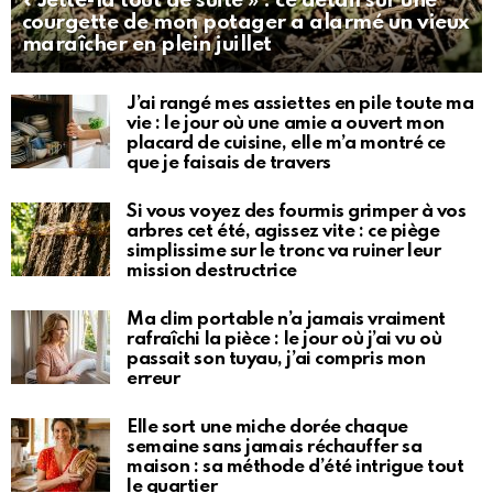
« Jette-la tout de suite » : ce détail sur une
courgette de mon potager a alarmé un vieux
maraîcher en plein juillet
J’ai rangé mes assiettes en pile toute ma
vie : le jour où une amie a ouvert mon
placard de cuisine, elle m’a montré ce
que je faisais de travers
Si vous voyez des fourmis grimper à vos
arbres cet été, agissez vite : ce piège
simplissime sur le tronc va ruiner leur
mission destructrice
Ma clim portable n’a jamais vraiment
rafraîchi la pièce : le jour où j’ai vu où
passait son tuyau, j’ai compris mon
erreur
Elle sort une miche dorée chaque
semaine sans jamais réchauffer sa
maison : sa méthode d’été intrigue tout
le quartier