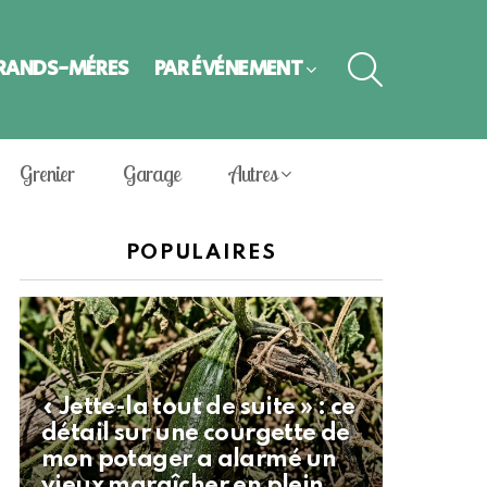
SEARCH
GRANDS-MÈRES
PAR ÉVÈNEMENT
Grenier
Garage
Autres
POPULAIRES
« Jette-la tout de suite » : ce
détail sur une courgette de
mon potager a alarmé un
vieux maraîcher en plein