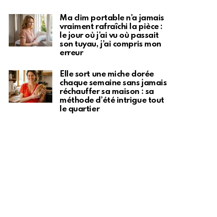
Ma clim portable n’a jamais
vraiment rafraîchi la pièce :
le jour où j’ai vu où passait
son tuyau, j’ai compris mon
erreur
Elle sort une miche dorée
chaque semaine sans jamais
réchauffer sa maison : sa
méthode d’été intrigue tout
le quartier