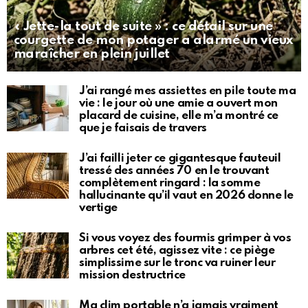
« Jette-la tout de suite » : ce détail sur une
courgette de mon potager a alarmé un vieux
maraîcher en plein juillet
J’ai rangé mes assiettes en pile toute ma
vie : le jour où une amie a ouvert mon
placard de cuisine, elle m’a montré ce
que je faisais de travers
J’ai failli jeter ce gigantesque fauteuil
tressé des années 70 en le trouvant
complètement ringard : la somme
hallucinante qu’il vaut en 2026 donne le
vertige
Si vous voyez des fourmis grimper à vos
arbres cet été, agissez vite : ce piège
simplissime sur le tronc va ruiner leur
mission destructrice
Ma clim portable n’a jamais vraiment