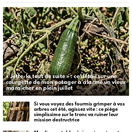
« Jette-la tout de suite » : ce détail sur une
courgette de mon potager a alarmé un vieux
maraîcher en plein juillet
Si vous voyez des fourmis grimper à vos
arbres cet été, agissez vite : ce piège
simplissime sur le tronc va ruiner leur
mission destructrice