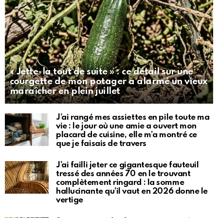
« Jette-la tout de suite » : ce détail sur une
courgette de mon potager a alarmé un vieux
maraîcher en plein juillet
J’ai rangé mes assiettes en pile toute ma
vie : le jour où une amie a ouvert mon
placard de cuisine, elle m’a montré ce
que je faisais de travers
J’ai failli jeter ce gigantesque fauteuil
tressé des années 70 en le trouvant
complètement ringard : la somme
hallucinante qu’il vaut en 2026 donne le
vertige