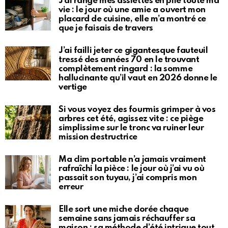
J’ai rangé mes assiettes en pile toute ma
vie : le jour où une amie a ouvert mon
placard de cuisine, elle m’a montré ce
que je faisais de travers
J’ai failli jeter ce gigantesque fauteuil
tressé des années 70 en le trouvant
complètement ringard : la somme
hallucinante qu’il vaut en 2026 donne le
vertige
Si vous voyez des fourmis grimper à vos
arbres cet été, agissez vite : ce piège
simplissime sur le tronc va ruiner leur
mission destructrice
Ma clim portable n’a jamais vraiment
rafraîchi la pièce : le jour où j’ai vu où
passait son tuyau, j’ai compris mon
erreur
Elle sort une miche dorée chaque
semaine sans jamais réchauffer sa
maison : sa méthode d’été intrigue tout