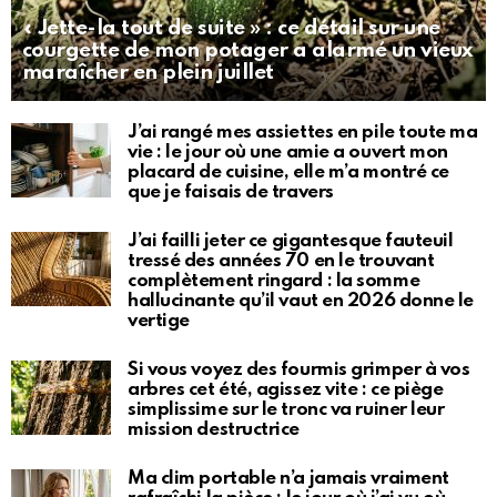
« Jette-la tout de suite » : ce détail sur une
courgette de mon potager a alarmé un vieux
maraîcher en plein juillet
J’ai rangé mes assiettes en pile toute ma
vie : le jour où une amie a ouvert mon
placard de cuisine, elle m’a montré ce
que je faisais de travers
J’ai failli jeter ce gigantesque fauteuil
tressé des années 70 en le trouvant
complètement ringard : la somme
hallucinante qu’il vaut en 2026 donne le
vertige
Si vous voyez des fourmis grimper à vos
arbres cet été, agissez vite : ce piège
simplissime sur le tronc va ruiner leur
mission destructrice
Ma clim portable n’a jamais vraiment