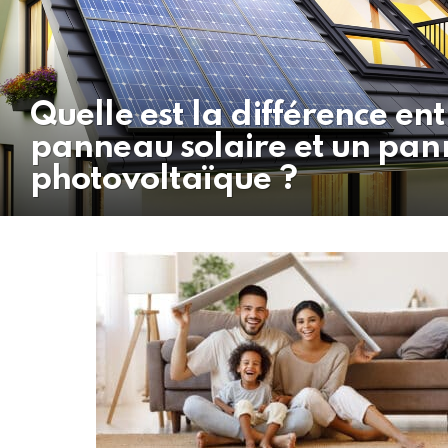
Quelle est la différence en
panneau solaire et un pa
photovoltaïque ?
MORE
STORIES