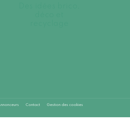
Des idées brico,
déco et
recyclage
nnonceurs
Contact
Gestion des cookies