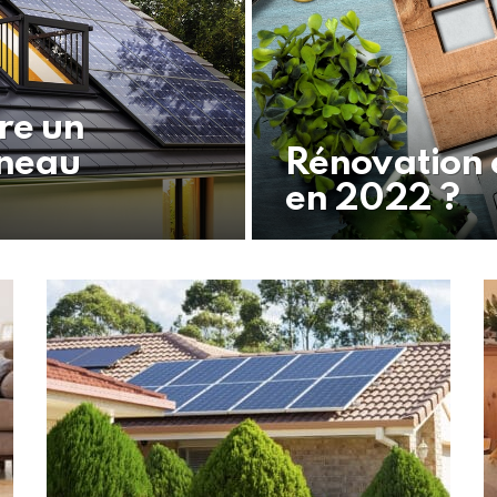
tre un
nneau
Rénovation é
en 2022 ?