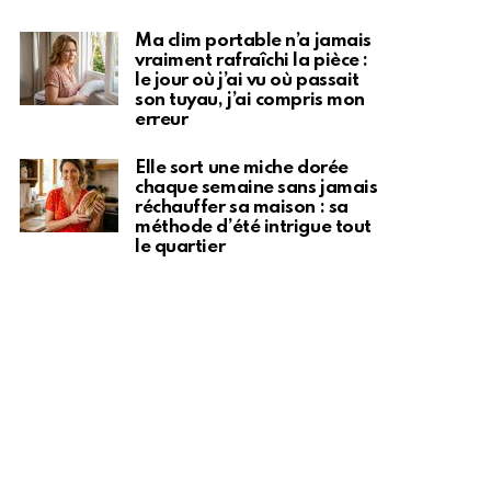
Ma clim portable n’a jamais
vraiment rafraîchi la pièce :
le jour où j’ai vu où passait
son tuyau, j’ai compris mon
erreur
Elle sort une miche dorée
chaque semaine sans jamais
réchauffer sa maison : sa
méthode d’été intrigue tout
le quartier