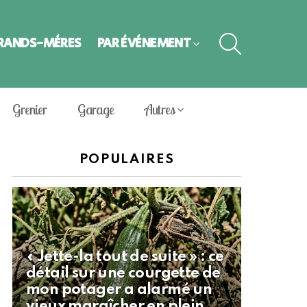
SEARCH
GRANDS-MÈRES
PAR ÉVÈNEMENT
Grenier
Garage
Autres
POPULAIRES
« Jette-la tout de suite » : ce
détail sur une courgette de
mon potager a alarmé un
vieux maraîcher en plein