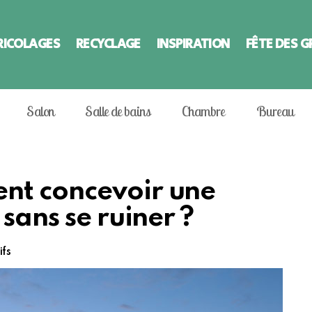
RICOLAGES
RECYCLAGE
INSPIRATION
FÊTE DES 
Salon
Salle de bains
Chambre
Bureau
nt concevoir une
sans se ruiner ?
ifs