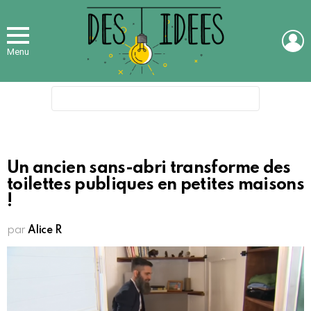
L
Menu
Search
for:
Un ancien sans-abri transforme des
toilettes publiques en petites maisons
!
par
Alice R