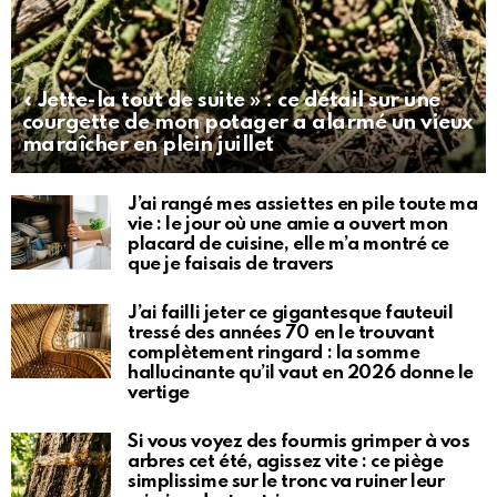
« Jette-la tout de suite » : ce détail sur une
courgette de mon potager a alarmé un vieux
maraîcher en plein juillet
J’ai rangé mes assiettes en pile toute ma
vie : le jour où une amie a ouvert mon
placard de cuisine, elle m’a montré ce
que je faisais de travers
J’ai failli jeter ce gigantesque fauteuil
tressé des années 70 en le trouvant
complètement ringard : la somme
hallucinante qu’il vaut en 2026 donne le
vertige
Si vous voyez des fourmis grimper à vos
arbres cet été, agissez vite : ce piège
simplissime sur le tronc va ruiner leur