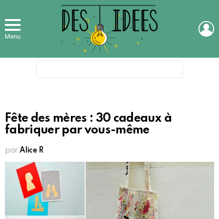
L
Menu
Search
for:
Fête des mères : 30 cadeaux à
fabriquer par vous-même
par
Alice R