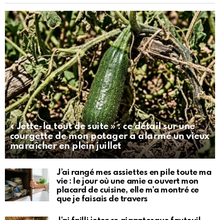
« Jette-la tout de suite » : ce détail sur une
courgette de mon potager a alarmé un vieux
maraîcher en plein juillet
J’ai rangé mes assiettes en pile toute ma
vie : le jour où une amie a ouvert mon
placard de cuisine, elle m’a montré ce
que je faisais de travers