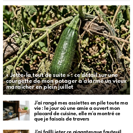
« Jette-la tout de suite » : ce détail sur une
courgette de mon potager a alarmé un vieux
maraîcher en plein juillet
J’ai rangé mes assiettes en pile toute ma
vie : le jour où une amie a ouvert mon
placard de cuisine, elle m’a montré ce
que je faisais de travers
J’ai failli jeter ce gigantesque fauteuil