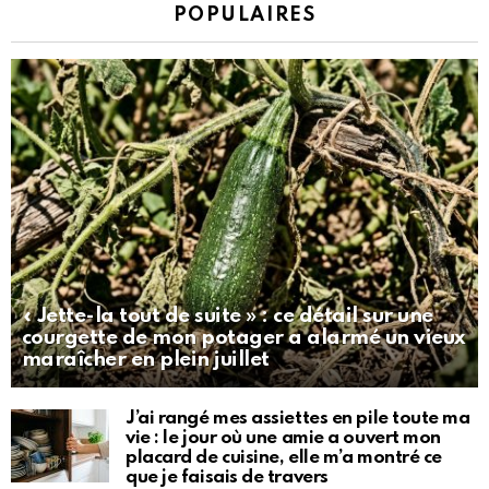
POPULAIRES
« Jette-la tout de suite » : ce détail sur une
courgette de mon potager a alarmé un vieux
maraîcher en plein juillet
J’ai rangé mes assiettes en pile toute ma
vie : le jour où une amie a ouvert mon
placard de cuisine, elle m’a montré ce
que je faisais de travers