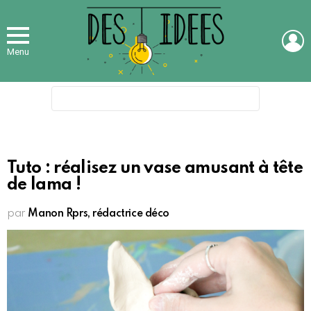
L
Menu
Search
for:
Tuto : réalisez un vase amusant à tête
de lama !
par
Manon Rprs, rédactrice déco