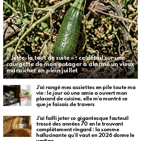
« Jette-la tout de suite » : ce détail sur une
courgette de mon potager a alarmé un vieux
maraîcher en plein juillet
J’ai rangé mes assiettes en pile toute ma
vie : le jour où une amie a ouvert mon
placard de cuisine, elle m’a montré ce
que je faisais de travers
J’ai failli jeter ce gigantesque fauteuil
tressé des années 70 en le trouvant
complètement ringard : la somme
hallucinante qu’il vaut en 2026 donne le