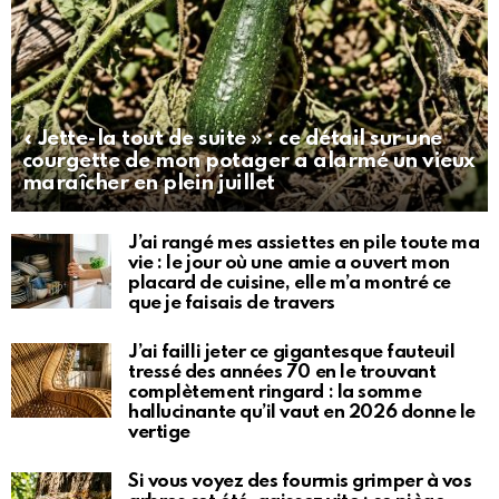
« Jette-la tout de suite » : ce détail sur une
courgette de mon potager a alarmé un vieux
maraîcher en plein juillet
J’ai rangé mes assiettes en pile toute ma
vie : le jour où une amie a ouvert mon
placard de cuisine, elle m’a montré ce
que je faisais de travers
J’ai failli jeter ce gigantesque fauteuil
tressé des années 70 en le trouvant
complètement ringard : la somme
hallucinante qu’il vaut en 2026 donne le
vertige
Si vous voyez des fourmis grimper à vos