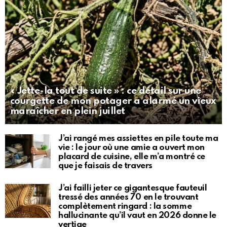
« Jette-la tout de suite » : ce détail sur une
courgette de mon potager a alarmé un vieux
maraîcher en plein juillet
J’ai rangé mes assiettes en pile toute ma
vie : le jour où une amie a ouvert mon
placard de cuisine, elle m’a montré ce
que je faisais de travers
J’ai failli jeter ce gigantesque fauteuil
tressé des années 70 en le trouvant
complètement ringard : la somme
hallucinante qu’il vaut en 2026 donne le
vertige