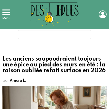
L
Menu
Search
for:
Les anciens saupoudraient toujours
une épice au pied des murs en été : la
raison oubliée refait surface en 2026
par
Amara L.