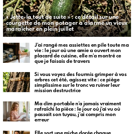
« Jette-la tout de suite » : ce détail sur une
courgette de mon potager a alarmé un vieux
maraîcher en plein juillet
J’ai rangé mes assiettes en pile toute ma
vie : le jour où une amie a ouvert mon
placard de cuisine, elle m’a montré ce
que je faisais de travers
Si vous voyez des fourmis grimper à vos
arbres cet été, agissez vite : ce piège
simplissime sur le tronc va ruiner leur
mission destructrice
Ma clim portable n’a jamais vraiment
rafraîchi la pièce : le jour où j’ai vu où
passait son tuyau, j’ai compris mon
erreur
Elle sort une miche dorée chaque