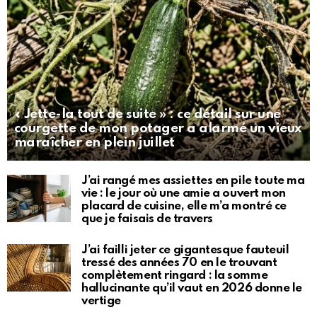
« Jette-la tout de suite » : ce détail sur une
courgette de mon potager a alarmé un vieux
maraîcher en plein juillet
J’ai rangé mes assiettes en pile toute ma
vie : le jour où une amie a ouvert mon
placard de cuisine, elle m’a montré ce
que je faisais de travers
J’ai failli jeter ce gigantesque fauteuil
tressé des années 70 en le trouvant
complètement ringard : la somme
hallucinante qu’il vaut en 2026 donne le
vertige