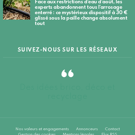
Face aux restrictions d’eau d’août, les
experts abandonnent tous l’arrosage
enterré : ce mystérieux dispositif à 30 €
glissé sous la paille change absolument
tout
SUIVEZ-NOUS SUR LES RÉSEAUX
Des idées brico, déco et
recyclage
Nos valeurs et engagements
Annonceurs
Contact
Gestion des cookies
Mentions légales
Flux RSS