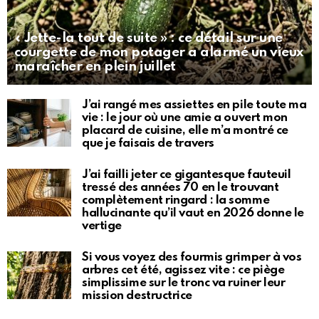
« Jette-la tout de suite » : ce détail sur une
courgette de mon potager a alarmé un vieux
maraîcher en plein juillet
J’ai rangé mes assiettes en pile toute ma
vie : le jour où une amie a ouvert mon
placard de cuisine, elle m’a montré ce
que je faisais de travers
J’ai failli jeter ce gigantesque fauteuil
tressé des années 70 en le trouvant
complètement ringard : la somme
hallucinante qu’il vaut en 2026 donne le
vertige
Si vous voyez des fourmis grimper à vos
arbres cet été, agissez vite : ce piège
simplissime sur le tronc va ruiner leur
mission destructrice