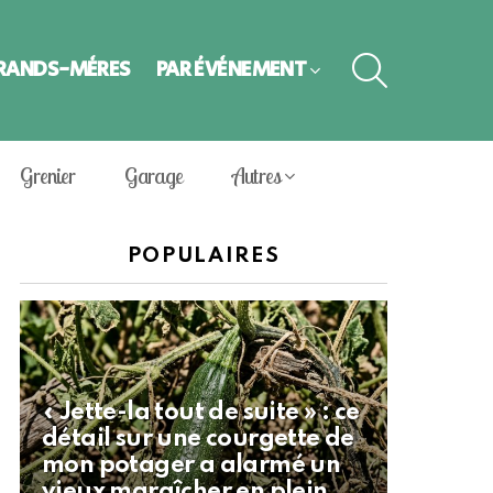
SEARCH
GRANDS-MÈRES
PAR ÉVÈNEMENT
Grenier
Garage
Autres
POPULAIRES
« Jette-la tout de suite » : ce
détail sur une courgette de
mon potager a alarmé un
vieux maraîcher en plein