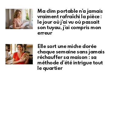
Ma clim portable n’a jamais
vraiment rafraîchi la pièce :
le jour où j’ai vu où passait
son tuyau, j’ai compris mon
erreur
Elle sort une miche dorée
chaque semaine sans jamais
réchauffer sa maison : sa
méthode d’été intrigue tout
le quartier