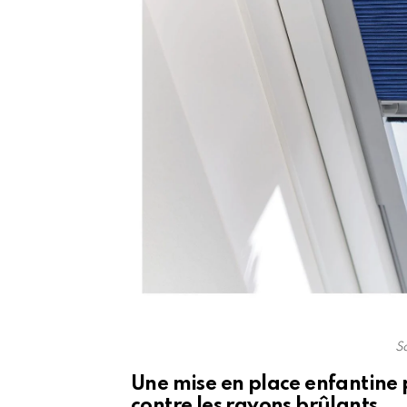
S
Une mise en place enfantine 
contre les rayons brûlants