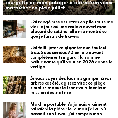
courgette de mon potager a alarmé un vieux
maraîcher en plein juillet
J’ai rangé mes assiettes en pile toute ma
vie : le jour où une amie a ouvert mon
placard de cuisine, elle m’a montré ce
que je faisais de travers
J’ai failli jeter ce gigantesque fauteuil
tressé des années 70 en le trouvant
complètement ringard : la somme
hallucinante qu’il vaut en 2026 donne le
vertige
Si vous voyez des fourmis grimper à vos
arbres cet été, agissez vite : ce piège
simplissime sur le tronc va ruiner leur
mission destructrice
Ma clim portable n’a jamais vraiment
rafraîchi la pièce : le jour où j’ai vu où
passait son tuyau, j’ai compris mon